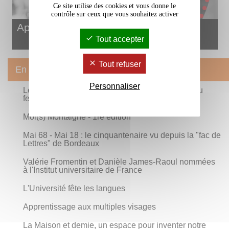
Ce site utilise des cookies et vous donne le
contrôle sur ceux que vous souhaitez activer
Apprentissage aux multiples visages
Tout accepter
Tout refuser
En 2018
Personnaliser
Les Allégories : ouverture de la sixième édition du
festival étudiant !
Moi(s) Montaigne - 1re édition
Mai 68 - Mai 18 : le cinquantenaire vu depuis la "fac de
Lettres" de Bordeaux
Valérie Fromentin et Danièle James-Raoul nommées
à l'Institut universitaire de France
L'Université fête les langues
Apprentissage aux multiples visages
La Maison et demie, un espace pour inventer notre