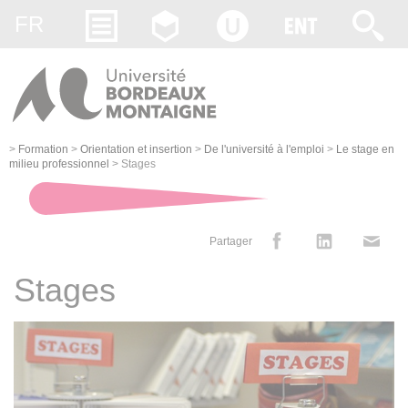
Gestion des cookies
FR
>
Formation
>
Orientation et insertion
>
De l'université à l'emploi
>
Le stage en
milieu professionnel
>
Stages
Partager
Stages