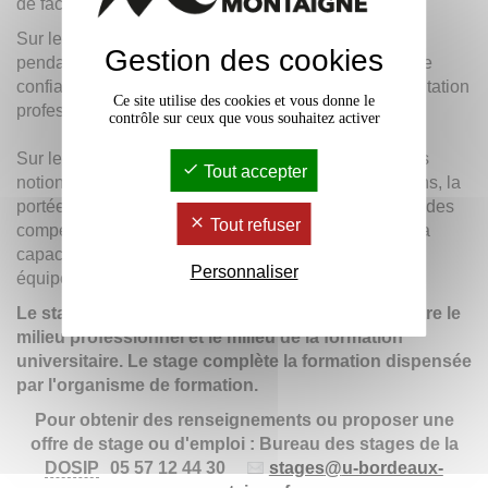
de faciliter son insertion au sein de la profession.
Sur le plan personnel, l'étudiant acquiert très souvent
Gestion des cookies
pendant cette période de pratique professionnelle une
confiance en lui et cela l'aide à faire des choix d'orientation
Ce site utilise des cookies et vous donne le
professionnelle.
contrôle sur ceux que vous souhaitez activer
Sur le plan professionnel, le stagiaire valide certaines
Tout accepter
notions acquises ; il en saisit alors très souvent le sens, la
portée et les limites. L'étudiant développe également des
Tout refuser
compétences transversales et transférables comme la
capacité d'écoute, de communication et de travail en
Personnaliser
équipe.
Le stage facilite l'échange des connaissances entre le
milieu professionnel et le milieu de la formation
universitaire. Le stage complète la formation dispensée
par l'organisme de formation.
Pour obtenir des renseignements ou proposer une
offre de stage ou d'emploi : Bureau des stages de la
DOSIP
05 57 12 44 30
stages
@
u-bordeaux-