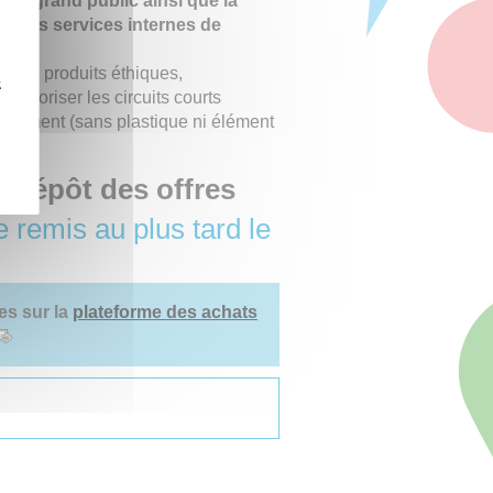
s au grand public ainsi que la
s des services internes de
hat de produits éthiques,
z
favoriser les circuits courts
ronnement (sans plastique ni élément
t dépôt des offres
e remis au plus tard le
es sur la
plateforme des achats