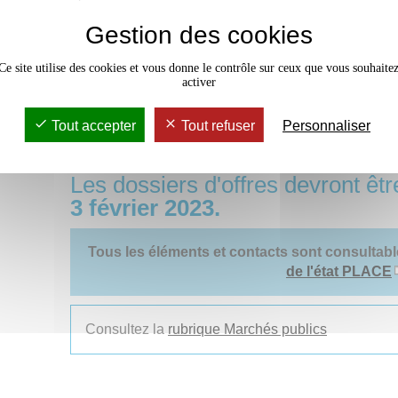
ligne de produits publicitaires (Goodies) destiné
réponse aux commandes de produits publicitaire
Gestion des cookies
l’université.
L’Université tient particulièrement à tendre vers l’ac
Ce site utilise des cookies et vous donne le contrôle sur ceux que vous souhaite
responsables, de préférence « made in France » pour 
activer
lorsque cela est possible, et respectueux de l’envi
électronique notamment).
Tout accepter
Tout refuser
Personnaliser
Modalités de la consultation e
Les dossiers d'offres devront êtr
3 février 2023.
Tous les éléments et contacts sont consultabl
de l'état PLACE
Consultez la
rubrique Marchés publics