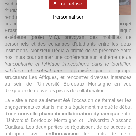
Tout refuser
Bédia et celle des quatre
étudiants doctorants a été
Personnaliser
rendue possible grâce aux
financements obtenus dans le cadre d’un
projet
Erasmus
+
de mobilité soutenue par les fonds de politique
extérieure (
projet MIC
), prévoyant des mobilités de
personnels et des échanges d'étudiants entre les deux
institutions. Monsieur Bédia a profité de sa présence entre
nos murs pour animer une conférence sur le thème de
La
francophonie et l’Afrique francophone dans le tourbillon
sahélien et subsaharien
, organisée par le groupe
structurant Les Afriques, et rencontrer diverses instances
au sein de l’Université Bordeaux Montaigne en vue
d’explorer de nouvelles pistes de collaboration.
La visite a non seulement été l'occasion de formaliser les
engagements existants, mais a également marqué le début
d'une
nouvelle phase de collaboration dynamique
entre
l'Université Bordeaux Montaigne et l'Université Alassane
Ouattara. Les deux parties se réjouissent de ce succès et
anticipent avec
enthousiasme
les fruits de cette