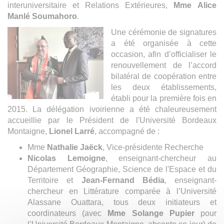
interuniversitaire et Relations Extérieures,
Mme
Alice
Manlé Soumahoro
.
Une cérémonie de signatures
a été organisée à cette
occasion, afin d’officialiser le
renouvellement de l’accord
bilatéral de coopération entre
les deux établissements,
établi pour la première fois en
2015. La délégation ivoirienne a été chaleureusement
accueillie par le Président de l'Université Bordeaux
Montaigne,
Lionel Larré
, accompagné de :
Mme
Nathalie Jaëck
, Vice-présidente Recherche
Nicolas Lemoigne
, enseignant-chercheur au
Département Géographie, Science de l'Espace et du
Territoire et
Jean-Fernand Bédia
, enseignant-
chercheur en Littérature comparée à l’Université
Alassane Ouattara, tous deux initiateurs et
coordinateurs (avec
Mme Solange Pupier
pour