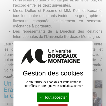
l’Université Bordeaux Montaigne, absente ce jour) de
l’accord entre les deux universités,
Mmes Dollou et Kouamé et MM. Koffi et Kouamé,
tous les quatre doctorants ivoiriens en géographie et
littérature comparée actuellement en semestre
d’échange à Bordeaux,
Des représentants de la Direction des Relations
Internationales de l’Université Bordeaux Montaigne.
Leur visite a permis de renforcer davantage les liens entre
les deux institutions, partenaires de longue date, et
d’envisager de nouvelles pistes de coopération,
notamment la participation de notre université à
l’enrichissement du fond documentaire du partenaire
ivoirien ainsi que des projets en collaboration avec la
Gestion des cookies
CLEFF
.
Un accord
Ce site utilise des cookies et vous donne le
contrôle sur ceux que vous souhaitez activer
Erasmus+ avec
la Côte d'Ivoire
Tout accepter
La présence de Monsieur