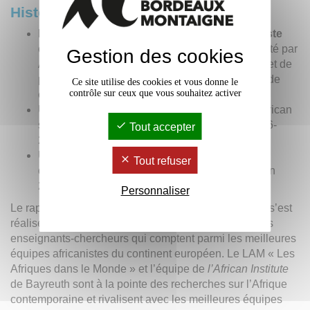
Historique :
Le partenariat entre les deux universités existe
depuis 2007
. Un accord en Géographie est porté par
Gestion des cookies
Anne Marie MEYER. Les mobilités d’étudiants et de
personnels sont actives vers et en provenance de
Ce site utilise des cookies et vous donne le
contrôle sur ceux que vous souhaitez activer
cette destination.
Un
Double Diplôme
est créé avec le Master African
studies (IMAS) de Bordeaux Montaigne en 2016-
Tout accepter
2021, porté par Bernard CALAS.
Un
Joint Master degree EIMAS
(Formation
Tout refuser
d’excellence financé par
Erasmus
+) a ouvert en
2020/21, porté par Bernard CALAS.
Personnaliser
Le rapprochement des partenaires franco-allemands s’est
réalisé sur la base des relations existantes entre leurs
enseignants-chercheurs qui comptent parmi les meilleures
équipes africanistes du continent européen. Le LAM « Les
Afriques dans le Monde » et l’équipe de
l’African Institute
de Bayreuth sont à la pointe des recherches sur l’Afrique
contemporaine et rivalisent avec les meilleures équipes