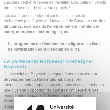
suscitera peut-être l'envie de travailler avec cette université
prometteuse sur de nouveaux projets !
Les conférences porteront sur les disciplines de
recherches privilégiées à l'Université de Bayreuth :
études
africaines, sciences de l'environnement, nutrition et
santé, énergies et technologies, etc.
Le programme de l’événement en ligne et les liens
de participation sont disponibles
ici
.
Le partenariat Bordeaux Montaigne-
Bayreuth
L'Université de Bayreuth s’engage fermement vers
un
développement à l’international
. Son profil
interdisciplinaire propose aux étudiants et aux chercheurs
une diversité d'opportunités dont ils n'ont peut-être pas
encore entendu parler. Cet événement permet
d'encourager la coopération sur des projets
d'enseignement, de recherche et de mobilité.