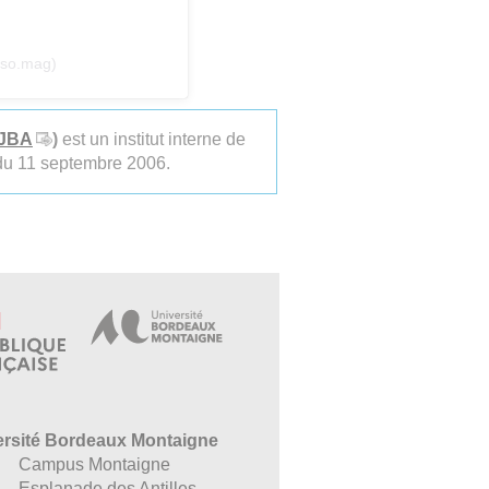
iso.mag)
IJBA
)
est un institut interne de
 du 11 septembre 2006.
ersité Bordeaux Montaigne
Campus Montaigne
Esplanade des Antilles