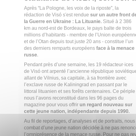
Après “La Pologne, les voix de la riposte”, la
rédaction de Visó s'est rendue
sur un autre front d
la Guerre en Ukraine : La Lituanie.
Situé à 2 386
km au nord-est de Bordeaux, le pays balte de trois
millions d’habitants - membre de l’Union européenn
et de l’Otan depuis tout juste 20 ans - constitue l’un
des derniers remparts européens
face à la menace
russe
.
Pendant près d’une semaine, les 19 rédacteur·ices
de Visó ont arpenté l’ancienne république soviétiqu
allant de Vilnius, sa capitale, à sa frontière avec
l’exclave russe de Kaliningrad en passant par le
littoral lituanien et ses forêts centenaires. Ce périple
nous l’avons reconstitué dans les 96 pages du
magazine pour vous offrir
un regard nouveau sur
cette jeune nation, indépendante depuis 1990.
Au fil de reportages, d’analyses et de portraits, nou
combat d’une jeune nation décidée à ne pas renonce
l’omniprésence de la menace russe. Pour ne pas revi