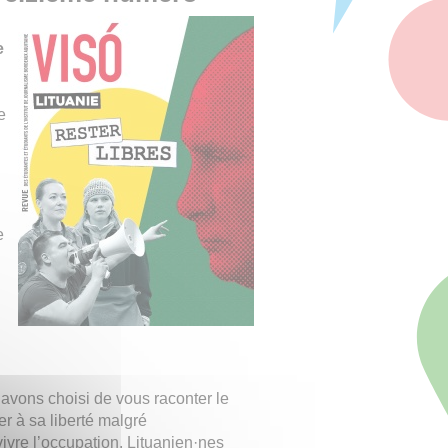
e
e
e
s avons choisi de vous raconter le
r à sa liberté malgré
vre l’occupation, Lituanien·nes