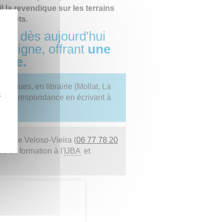
il la revendique sur les terrains
 forêts.
le dès aujourd'hui
n ligne, offrant
une
anie.
iosques, en librairie (Mollat, La
z
par correspondance en écrivant à
abelle Veloso-Vieira (
06 77 78 20
tes en formation à l'
IJBA
et