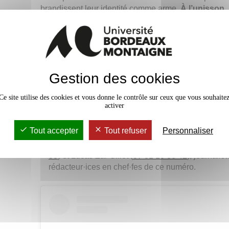
brandissent leur identité comme arme.
À l’unisson, 
du sport national, le basket et jusqu’au coeur des
Le douzième numéro est disponib
dans les kiosques à journaux et e
perspective unique sur la Litu
Gestion des cookies
Infos pratiques :
4,50 euros, disponible dans les k
Ce site utilise des cookies et vous donne le contrôle sur ceux que vous souhaite
Machine à Lire, Chez Georges, etc.) et en vente 
activer
journalisme
@
ijba.u-bordeaux-montaigne.fr
.
Tout accepter
Tout refuser
Personnaliser
Pour plus d'informations, vous pouvez contacter Is
58
) et Lucas Zai-Gillot (
07 81 10 86 42
), journalis
rédacteur·ices en chef·fes de ce numéro.