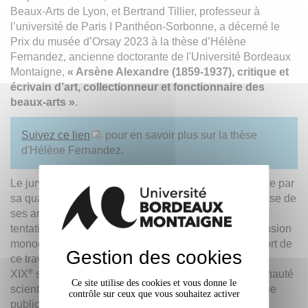
Beaux-Arts de Lyon, et Bertrand Tillier, professeur à
l’université de Paris I Panthéon-Sorbonne, a décerné le
Prix du musée d’Orsay 2023 à la thèse d’Hélène
Fernandez, ancienne doctorante de l'Université Bordeaux
Montaigne,
« Arsène Alexandre (1859-1937), critique et
écrivain d’art, collectionneur et fonctionnaire des
beaux-arts »
.
Suivez ce lien
pour en savoir plus sur la thèse
d'Hélène Fernandez.
Le jury a souhaité récompenser un travail remarquable par
sa qualité formelle ainsi que par l’ampleur et la richesse de
ses annexes. L’approche, rigoureuse, échappe à la
tentation de réhabilitation qui limite parfois l’appréhension
monographique des personnalités complexes. L’apport de
Gestion des cookies
ce travail est manifeste pour l’histoire de l’art du
e
XIX
siècle : son succès et son utilité dans la communauté
Ce site utilise des cookies et vous donne le
scientifique semblent certains et le jury se réjouit d’une
contrôle sur ceux que vous souhaitez activer
publication qui permettra à un public plus vaste d’en