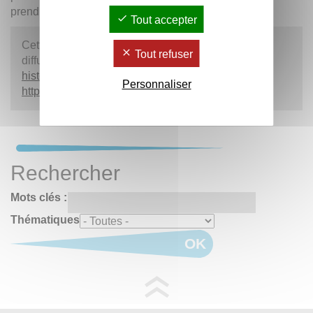
prendre connaissance.
Tout accepter
Cette actualité a été réalisée à partir d'un article
Tout refuser
diffusé sur le carnet du
Centre de recherches en
histoire de l’art – F.-G. Pariset (UR538)
:
Personnaliser
https://pariset.hypotheses.org/6381
.
Rechercher
Mots clés :
Thématiques
OK