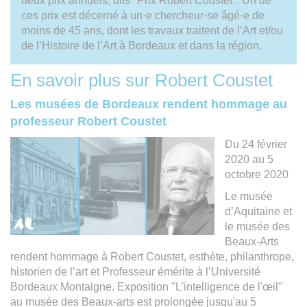
deux prix annuels, dits "Prix Robert Coustet". Un de
ces prix est décerné à un·e chercheur·se âgé·e de
moins de 45 ans, dont les travaux traitent de l’Art et/ou
de l’Histoire de l’Art à Bordeaux et dans la région.
En savoir plus sur Robert Coustet
Les musées de Bordeaux rendent hommage au
professeur Robert Coustet
Du 24 février
2020 au 5
octobre 2020
Le musée
d’Aquitaine et
le musée des
Beaux-Arts
rendent hommage à Robert Coustet, esthète, philanthrope,
historien de l’art et Professeur émérite à l’Université
Bordeaux Montaigne. Exposition "L'intelligence de l'œil"
au musée des Beaux-arts est prolongée jusqu'au 5