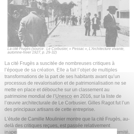
La cité Frugès (source : Le Corbusier, « Pessac », L’Architecture vivante,
automne-hiver 1927, p. 29-32)
La cité Frugès a suscitée de nombreuses critiques à
l’époque de sa création. Elle a fait l’objet de multiples
transformations de la part de ses habitants avant qu’un
processus de revalorisation et de patrimonialisation ne se
mette en place et débouche sur un classement au
patrimoine mondial de l’
Unesco
en 2016, sur la liste de
l’œuvre architecturale de Le Corbusier. Gilles Ragot fut l’un
des principaux artisans de cette entreprise.
L'étude de Camille Moulinier montre que la cité Frugès, au-
delà des critiques reçues, est passée relativement
inaperçue à Bordeaux et dans sa région, que sa modernité,