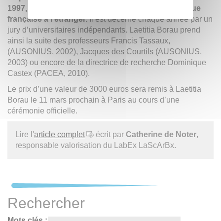
1997, vise à encourager la recherche archéologique
française à l’étranger.
Il est décerné chaque année par un
jury d’universitaires indépendants. Laetitia Borau prend
ainsi la suite des professeurs Francis Tassaux,
(AUSONIUS, 2002), Jacques des Courtils (AUSONIUS,
2003) ou encore de la directrice de recherche Dominique
Castex (PACEA, 2010).
Le prix d’une valeur de 3000 euros sera remis à Laetitia
Borau le 11 mars prochain à Paris au cours d’une
cérémonie officielle.
Lire l'
article complet
écrit par
Catherine de Noter
,
responsable valorisation du LabEx LaScArBx.
Rechercher
Mots clés :