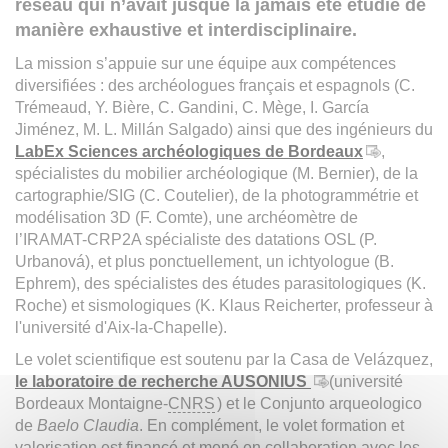
réseau qui n’avait jusque là jamais été étudié de
manière exhaustive et interdisciplinaire.
La mission s’appuie sur une équipe aux compétences
diversifiées : des archéologues français et espagnols (C.
Trémeaud, Y. Bière, C. Gandini, C. Mège, I. García
Jiménez, M. L. Millán Salgado) ainsi que des ingénieurs du
LabEx Sciences archéologiques de Bordeaux
,
spécialistes du mobilier archéologique (M. Bernier), de la
cartographie/SIG (C. Coutelier), de la photogrammétrie et
modélisation 3D (F. Comte), une archéomètre de
l’IRAMAT-CRP2A spécialiste des datations OSL (P.
Urbanová), et plus ponctuellement, un ichtyologue (B.
Ephrem), des spécialistes des études parasitologiques (K.
Roche) et sismologiques (K. Klaus Reicherter, professeur à
l'université d'Aix-la-Chapelle).
Le volet scientifique est soutenu par la Casa de Velázquez,
le laboratoire de recherche AUSONIUS
(université
Bordeaux Montaigne-
CNRS
) et le Conjunto arqueologico
de
Baelo Claudia
. En complément, le volet formation et
valorisation est financé et mené en collaboration avec les