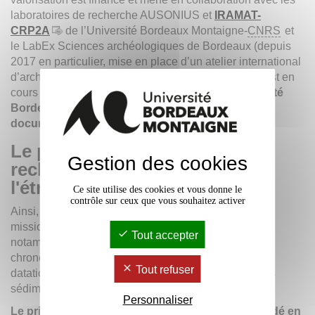
laboratoires de recherche AUSONIUS et
IRAMAT-
CRP2A
de l’Université Bordeaux Montaigne-
CNRS
et
le LabEx Sciences archéologiques de Bordeaux (depuis
2017 en particulier, mise en place d’un atelier international
d’archéologie
in situ)
et une nouvelle collaboration est en
cours avec
le département de cinéma de l’Université
Bordeaux Montaigne pour la réalisation d’un
documentaire.
Le prix Clio récompense la
Gestion des cookies
recherche archéologique à
l'étranger
Ce site utilise des cookies et vous donne le
contrôle sur ceux que vous souhaitez activer
Ainsi, chaque année, le prix Clio récompense quatre
e
missions archéologiques. L’obtention du 2
prix va
Tout accepter
notamment permettre à Laetitia Borau d’affiner la
chronologie du réseau hydraulique en finançant des
Tout refuser
datations au Carbone 14 de charbons inclus dans les
sédiments et les mortiers.
Personnaliser
Le prix Clio pour la recherche archéologique, fondé en