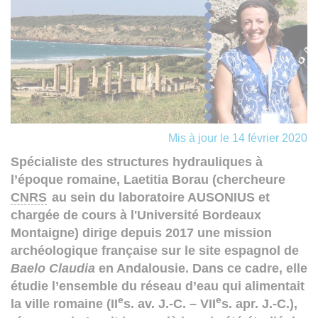
Mis à jour le 14 février 2020
Spécialiste des structures hydrauliques à
l’époque romaine,
Laetitia Borau
(chercheure
CNRS
au sein du laboratoire AUSONIUS et
chargée de cours à l'Université Bordeaux
Montaigne) dirige depuis 2017 une mission
archéologique française sur le site espagnol de
Baelo Claudia
en Andalousie. Dans ce cadre, elle
étudie l’ensemble du réseau d’eau qui alimentait
e
e
la ville romaine (II
s. av. J.-C. – VII
s. apr. J.-C.),