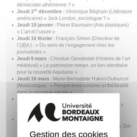
démocratie athénienne ? »
er
Jeudi 1
décembre
: Véronique Béghain (Littérature
américaine) « Jack London, sociologue ? »
Jeudi 19 janvier
: Pierre Baumann (Arts plastiques)
« L’art et l’usure »
Jeudi 16 février
: François Simon (Directeur de
l’
IJBA
) : « Du sens de l’engagement chez les
journalistes »
Jeudi 9 mars
: Christian Gensbeitel (Histoire de l’art
médiéval) « Le patrimoine roman, un lien identitaire
pour la nouvelle Aquitaine »
Jeudi 16 mars
: Marie-Bernadette Hakim-Dufourcet
(Musicologie) : « Perspectives sonores et théâtralité
dans la musique sacrée »
Jeudi 30 mars
: Vérane Partensky (Littérature
comparée) : « L’Allemagne, une patrie poétique ?
Approche d’un mythe romantique »
Jeudi 6 avril
: Bernard Lachaise (Histoire
contemporaine) : « Avec De Gaulle (1940-1969). Qui
Gestion des cookies
sont les compagnons du Général ? »