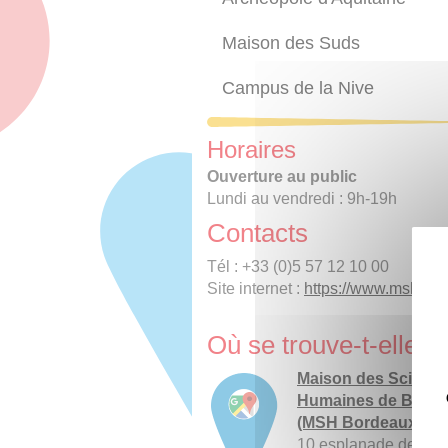
Maison des Suds
Campus de la Nive
Horaires
Ouverture au public
Lundi au vendredi : 9h-19h
Contacts
Tél : +33 (0)5 57 12 10 00
Site internet :
https://www.mshbx.fr
Où se trouve-t-elle ?
Maison des Scienc
Humaines de Bord
(MSH Bordeaux)
10 esplanade des Ant