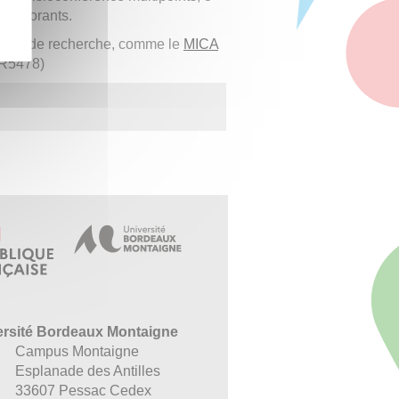
 doctorants.
nités de recherche, comme le
MICA
R5478)
ersité Bordeaux Montaigne
Campus Montaigne
Esplanade des Antilles
33607 Pessac Cedex