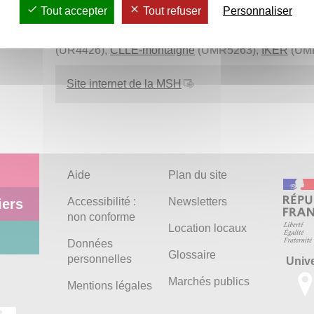
Tout accepter
Tout refuser
Personnaliser
salles de séminaires et de réunion, 1 salle des
e,
dex
La MSHBx est aussi un lieu hébergeant certaines u
-
(UR4426),
CLLE-montaigne
(UMR5263),
IKER
(UM
Site internet de la MSH
Aide
Plan du site
Accessibilité :
Newsletters
iers
non conforme
Location locaux
Données
Glossaire
personnelles
Univ
Marchés publics
Mentions légales