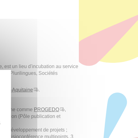
, est un lieu d'incubation au service
oires Plurilingues, Sociétés
velle-Aquitaine
.
cherche comme
PROGEDO
,
'édition (Pôle publication et
z
ur le développement de projets ;
 en visioconférence multipoints, 3