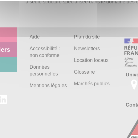
la seule structure spécialisée dans le domaine des
Aide
Plan du site
Accessibilité :
Newsletters
iers
non conforme
Location locaux
Données
Glossaire
personnelles
Univ
Marchés publics
Mentions légales
Conta