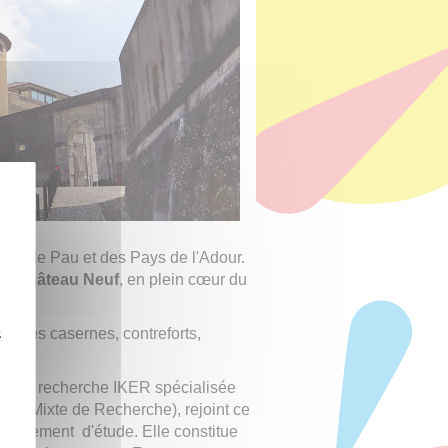
ité de Pau et des Pays de l'Adour.
 du
Château Neuf
, en plein cœur du
ennes casernes, contreforts,
z
té de recherche IKER spécialisée
ité Mixte de Recherche), rejoint ce
ronnement d'étude. Elle constitue