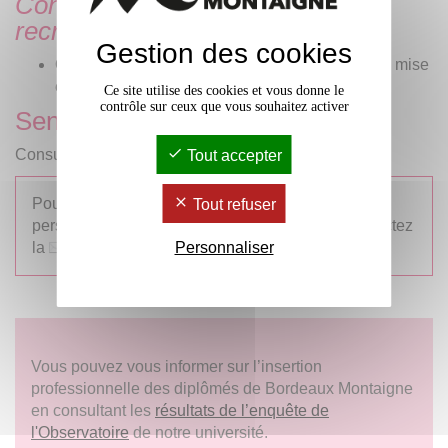
Connaître les processus de
recrutement
:
Gestion des cookies
Outils et techniques de recrutement : entretiens, mise
en situation professionnelle, tests etc.
Ce site utilise des cookies et vous donne le
contrôle sur ceux que vous souhaitez activer
Sensibilisation à l'entrepreneuriat
Consultez la
page dédiée
Tout accepter
Pour tout conseil ponctuel ou accompagnement
Tout refuser
personnalisé dans votre recherche d'emploi contactez
la
DOSIP - 05 57 12 45 00
Personnaliser
Vous pouvez vous informer sur l’insertion
professionnelle des diplômés de Bordeaux Montaigne
en consultant les
résultats de l’enquête de
l'Observatoire
de notre université.