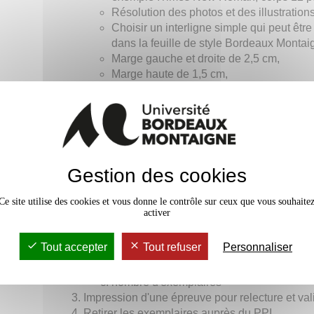
Résolution des photos et des illustratio
Choisir un interligne simple qui peut être
dans la feuille de style Bordeaux Montai
Marge gauche et droite de 2,5 cm,
Marge haute de 1,5 cm,
Marge basse de 2 cm,
Pour être en conformité avec les choix adoptés,
suivants pour la page de titre :
Windows :
modèle Word
OpenOffice / LibreOffice :
modèle
Gestion des cookies
Contact avec le PPI
Étapes à suivre
Ce site utilise des cookies et vous donne le contrôle sur ceux que vous souhaite
activer
Produire un seul fichier au format pdf au forma
Communiquer
Tout accepter
Tout refuser
Personnaliser
le nombre de pages noires et blanches,
le nombre de pages couleur
nombre d'exemplaires
Impression d'une épreuve pour relecture et vali
Retirer les exemplaires auprès du PPI.