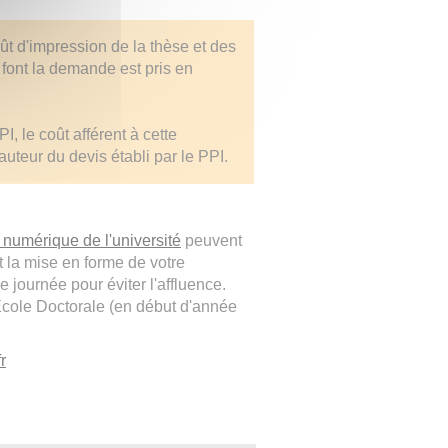
ût d'impression de la thèse et des
font la demande est pris en
I, le coût afférent à cette
auteur du devis établi par le PPI.
numérique de l'université
peuvent
t la mise en forme de votre
 journée pour éviter l'affluence.
École Doctorale (en début d'année
r