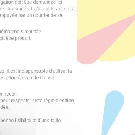
gation doit être demandée et
ne-Humanités. Le/la doctorant.e doit
appuyée par un courrier de sa
démarche simplifiée.
t être produit.
s, il est indispensable d'utiliser la
gles adoptées par le Conseil
en recto
our respecter cette règle d'édition.
ndée.
onne lisibilité et d'une taille
t