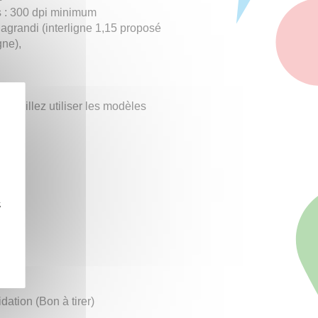
ns : 300 dpi minimum
 agrandi (interligne 1,15 proposé
gne),
 veuillez utiliser les modèles
z
t A4
dation (Bon à tirer)