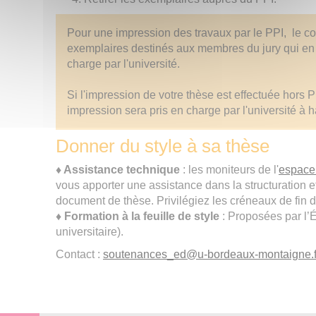
Pour une impression des travaux par le PPI, le co
exemplaires destinés aux membres du jury qui en 
charge par l'université.
Si l'impression de votre thèse est effectuée hors PP
impression sera pris en charge par l'université à h
Donner du style à sa thèse
♦ Assistance technique
: les moniteurs de l'
espace 
vous apporter une assistance dans la structuration e
document de thèse. Privilégiez les créneaux de fin de
♦ Formation à la feuille de style
: Proposées par l’
universitaire).
Contact :
soutenances_ed
@
u-bordeaux-montaigne.f