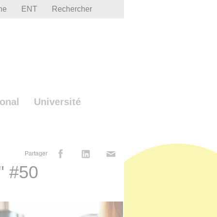
he
ENT
Rechercher
ional
Université
Partager
e" #50