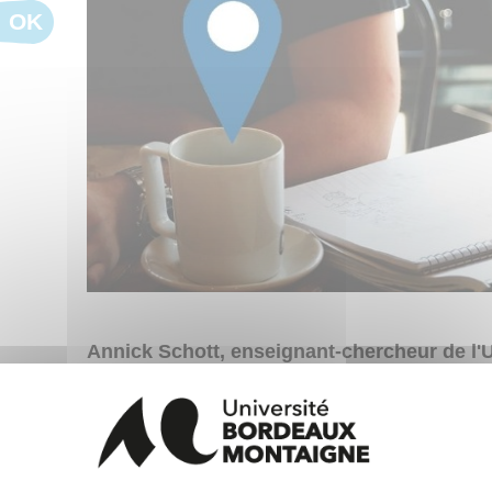
OK
Annick Schott, enseignant-chercheur de l'
Montaigne et Michel Jurquet, médiateur et e
social et consultant Relations Humaines (
m
des sessions de partages et de discussions 
l'entreprise ».