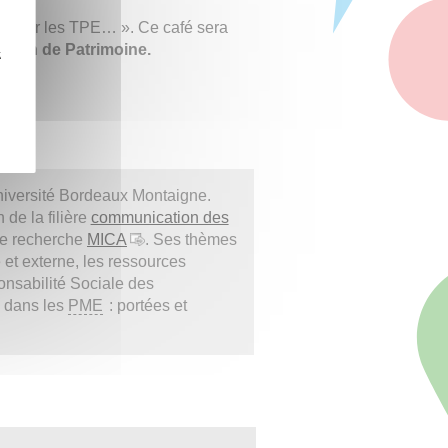
n pour les TPE… ». Ce café sera
stion de Patrimoine.
z
niversité Bordeaux Montaigne.
de la filière
communication des
 de recherche
MICA
. Ses thèmes
 et externe, les ressources
ponsabilité Sociale des
 dans les
PME
: portées et