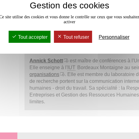
er
Lundi 1
mars
2021
à partir de 18h30.
Gestion des cookies
Thématique :
« Au-delà des casse-têtes… du regai
animé par Roland Rabou,
acteur du Conseil en Ge
Ce site utilise des cookies et vous donne le contrôle sur ceux que vous souhaite
activer
Cet événement aura lieu en ligne :
se connecter
Renseignements :
Tout accepter
Tout refuser
Personnaliser
Annick Schott
-
tel :
07 86 10 56 63
Michel Jurquet
-
tel :
06 80 75 40 22
Annick Schott
est maître de conférences à l'U
Elle enseigne à l'
IUT
Bordeaux Montaigne au sein 
organisations
. Elle est membre du laboratoire
de recherche portent sur la communication interne
humaines - droit du travail. Sa spécialité : la Res
Entreprises et Gestion des Ressources Humaines
limites.