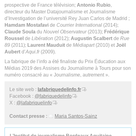
prospective de France télévision;
Antonio Rubio
,
directeur du Master Datajournalisme et Journalisme
d’Investigation de l’université Rey Juan Carlos de Madrid ;
Hamdam Mostafavi
de
Courrier International
(2014);
Claude Soula
du
Nouvel Observateur
(2013);
Frédérique
Roussel
de
Libération
(2012);
Augustin Scalbert
de
Rue
89
(2011);
Laurent Mauduit
de
Médiapart
(2010) et
Joël
Aubert
d’
Aqui.fr
(2009).
La fabrique de l’info a été finaliste du Prix Éducation aux
Médias 2019 des Assises du Journalisme à Tours pour son
numéro consacré au « Journalisme, autrement ».
Le site web :
lafabriquedelinfo.fr
Facebook :
@fabriquedelinfo
X :
@lafabriquelinfo
Contact presse :
Maria Santos-Sainz
L’Institut de journalisme Bordeaux Aquitaine