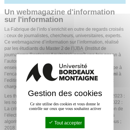
Un webmagazine d'information
sur l'information
La Fabrique de l’info s’enrichit en outre de regards croisés
: ceux de journalistes, chercheurs, universitaires, experts.
Ce webmagazine d’information sur l’information, réalisé
par les étudiants du Master 2 de l’
IJBA
(Institut de
journalisme Bordeaux Aquitaine), paraît une fois par an à
l’automne et est dirigé par
Maria Santos-Sainz
,
enseignant-chercheur à l’
IJBA
.
Olivier Uguen
participe à
l’encadrement des productions radio et
Ariane Puccini
à
l’editing. Également.
Mayalen Labéguerie
(
IJBA
) est
chargée de l’édition électronique.
Gestion des cookies
Les thématiques traitées par
La Fabrique de l’info
: 2023 :
les nouveaux combats de l’Éducation aux médias ; 2022 :
Ce site utilise des cookies et vous donne le
La critique des médias ; 2021 : La fabrique de l’opinion de
contrôle sur ceux que vous souhaitez activer
l’élection présidentielle 2022 ; 2020 : Enquêter sur les
algorithmes ; 2019 : Le journalisme plus proche de vous ;
Tout accepter
2018 : Journalisme autrement ; 2017 : Nouveau(x)