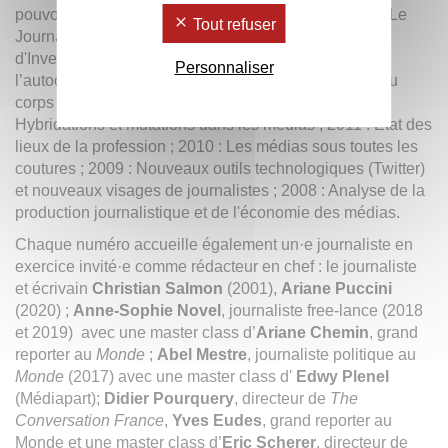
pouvoirs, nouveau(x) journalisme politique ? ; 2016 : Le
Tout refuser
Journalisme en 2067 ; 2015 : Le Journalisme
d'Investigation ; 2014 : Presse et pouvoirs. Censure,
Personnaliser
l’autocensure et la manipulation ; 2013 : Dissection du
corps médiatique. La presse de référence ; 2012 :
Hybridations et mutations dans les médias ; 2011 : État des
lieux de la profession ; 2010 : Les médias sous toutes les
coutures ; 2009 : Nouveaux outils technologiques (Twitter)
et nouveaux visages de journalistes ; 2008 : Analyse de la
production journalistique et de l'économie des médias.
Chaque numéro accueille également un·e journaliste en
exercice invité·e comme rédacteur en chef : le journaliste
et écrivain
Christian Salmon
(2001),
Ariane Puccini
(2020) ;
Anne-Sophie Novel
, journaliste free-lance (2018
et 2019) avec une master class d’
Ariane Chemin
, grand
reporter au
Monde
;
Abel Mestre
, journaliste politique au
Monde
(2017) avec une master class d'
Edwy Plenel
(Médiapart);
Didier Pourquery
, directeur de
The
Conversation France
,
Yves Eudes
, grand reporter au
Monde et une master class d’
Eric Scherer
, directeur de