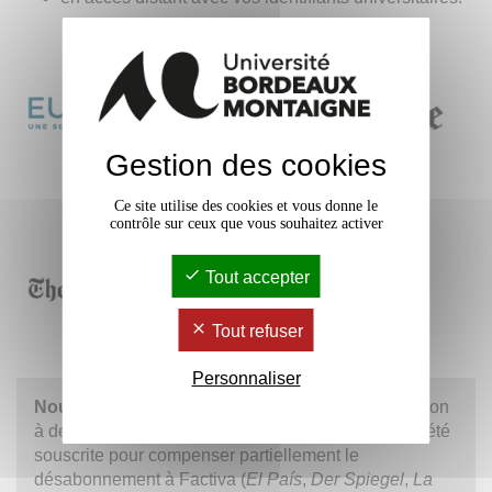
Gestion des cookies
Ce site utilise des cookies et vous donne le
contrôle sur ceux que vous souhaitez activer
Tout accepter
Tout refuser
Personnaliser
Nouveauté 2025
dans
Europresse
: une extension
à des titres de presse principalement européens a été
souscrite pour compenser partiellement le
désabonnement à Factiva (
El País
,
Der Spiegel
,
La