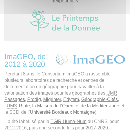
dexperience/
ImaGEO, de
2012 à 2020
Pendant 8 ans, le Consortium ImaGEO a rassemblé
plusieurs laboratoires de recherche et centres de
documentation en géographie pour travailler à la
valorisation des images pour les géographes (les
UMR
Passages
,
Prodig
,
Migrinter
,
Edytem
,
Géographie-Cités
,
l’
UMS
Riate
, la
Maison de l’Orient et de la Méditerranée
et
le
SCD
de l’
Université Bordeaux Montaigne
).
Il a été labellisé par la
TGIR Huma-Num
du
CNRS
pour
2012-2016, puis une seconde fois pour 2017-2020.