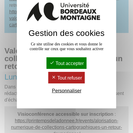
retrouver sur le blog de Callisto :
https://fondationcallisto.fr/nouveau-sur-callisto-
valorisation-numerique-de-collections-
cartographiques
Gestion des cookies
Ce site utilise des cookies et vous donne le
Valorisation numérique de
contrôle sur ceux que vous souhaitez activer
collections cartographiques : un
Tout accepter
retour d’expérience
Lundi 5 mai (10h30-11h45)
Tout refuser
Dans le cadre du
Printemps de la Donnée
, les
Personnaliser
rédacteurs de cette séquence d'auto-formation proposent
d'échanger sur leur retour d'expérience en direct.
Visioconférence accessible sur inscription
:
https://printempsdeladonnee.fr/events/alorisation-
numerique-de-collections-cartographiques-un-retour-