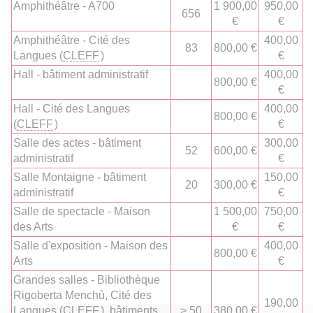
Amphithéâtre - A700
1 900,00
950,00
656
€
€
Amphithéâtre - Cité des
400,00
83
800,00 €
Langues (
CLEFF
)
€
Hall - bâtiment administratif
400,00
800,00 €
€
Hall - Cité des Langues
400,00
800,00 €
(
CLEFF
)
€
Salle des actes - bâtiment
300,00
52
600,00 €
administratif
€
Salle Montaigne - bâtiment
150,00
20
300,00 €
administratif
€
Salle de spectacle - Maison
1 500,00
750,00
des Arts
€
€
Salle d'exposition - Maison des
400,00
800,00 €
Arts
€
Grandes salles - Bibliothèque
Rigoberta Menchù, Cité des
190,00
Langues (
CLEFF
), bâtiments
> 50
380,00 €