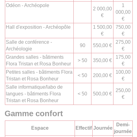
Odéon - Archéopole
1
2 000,00
000,00
€
€
Hall d'exposition - Archéopôle
1 500,00
750,00
€
€
Salle de conférence -
275,00
90
550,00 €
Archéologie
€
Grandes salles - bâtiments
175,00
> 50
350,00 €
Flora Tristan et Rosa Bonheur
€
Petites salles - bâtiments Flora
100,00
< 50
200,00 €
Tristan et Rosa Bonheur
€
Salle informatique/labo de
250,00
langues - bâtiments Flora
< 50
500,00 €
€
Tristan et Rosa Bonheur
Gamme c
onfort
Demi-
Espace
Effectif
Journée
journée