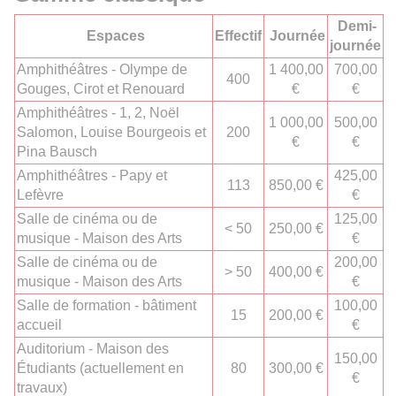
Demi-
Espaces
Effectif
Journée
journée
Amphithéâtres - Olympe de
1 400,00
700,00
400
Gouges, Cirot et Renouard
€
€
Amphithéâtres - 1, 2, Noël
1 000,00
500,00
Salomon, Louise Bourgeois et
200
€
€
Pina Bausch
Amphithéâtres - Papy et
425,00
113
850,00 €
Lefèvre
€
Salle de cinéma ou de
125,00
< 50
250,00 €
musique - Maison des Arts
€
Salle de cinéma ou de
200,00
> 50
400,00 €
musique - Maison des Arts
€
Salle de formation - bâtiment
100,00
15
200,00 €
accueil
€
Auditorium - Maison des
150,00
Étudiants (actuellement en
80
300,00 €
€
travaux)