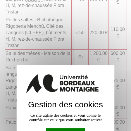
€
H, M, rez-de-chaussée Flora
Tristan
Petites salles - Bibliothèque
Rigoberta Menchù, Cité des
110,00
Langues (
CLEFF
), bâtiments
< 50
220,00 €
€
H, M, rez-de-chaussée Flora
Tristan
Salle des thèses - Maison de la
1 200,00
600,00
25
Recherche
€
€
Salle informatique/labo
langues - Bibliothèque
Rigoberta Menchù, Cité des
275,00
< 50
550,00 €
Langues (
CLEFF
), bâtiments
€
H, M, rez-de-chaussée Flora
Tristan
Gestion des cookies
Parvis
450,00
900,00 €
€
Ce site utilise des cookies et vous donne le
contrôle sur ceux que vous souhaitez activer
Patio
1 000,00
500,00
€
€