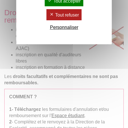
Tout accepter
Droits d’inscription non
Tout refuser
remboursables :
Personnaliser
inscription à un diplôme
d’université (DU)
inscription à double cursus (hors
AJAC)
inscription en qualité d'auditeurs
libres
inscription en formation à distance
Les
droits facultatifs et complémentaires ne sont pas
remboursables.
COMMENT ?
1- Téléchargez
les formulaires d'annulation et/ou
remboursement sur l'
Espace étudiant
.
2
- Complétez et le renvoyez à la Direction de la