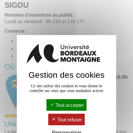
SIGDU
Horaires d’ouverture au public :
Lundi au vendredi : 8h-12h et 13h-17h
Contacts :
Tél :
+ 33 (0)5 57 12 47 70
Trouver un contact
Envoyer un mail
Où se trouve-t-il ?
Gestion des cookies
Service Inter-établissements de Gestion du
Domaine Universitaire (SIGDU)
Ce site utilise des cookies et vous donne le
12 avenue des Arts
contrôle sur ceux que vous souhaitez activer
F-33600 Pessac
Tramway ligne B, arrêt Montaigne
Tout accepter
Tout refuser
Unique en France
La production (captage) et la distribution d'eau potable par
Personnaliser