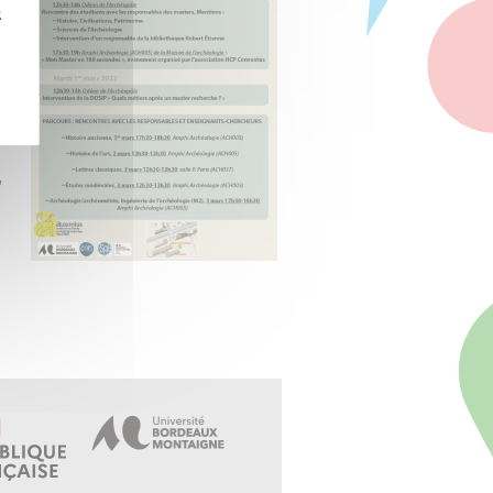
z
e
e
,