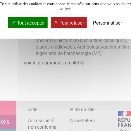
Ce site utilise des cookies et vous donne le contrôle sur ceux que vous souhaite
responsable de la bibliothèque Robert Étienn
activer
« Mon Master en 180 secondes »
Quels métiers après un master recherche ?
Tout accepter
Tout refuser
Personnaliser
Rencontres avec les responsables et
enseignants-chercheurs des parcours : histoir
ancienne, histoire de l'art, lettres classiques,
études médiévales, Archéologie/archéométrie
Ingénierie de l’archéologie (M2)
voir le programme complet
Aide
Plan du site
Accessibilité :
Newsletters
iers
non conforme