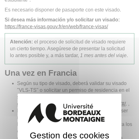
Es necesario disponer de pasaporte con este visado.
Si desea más información y/o solicitar un visado:
https://france-visas.gouv.fr/en/web/france-visas/
Atención:
el proceso de solicitud de visado requiere
un cierto tiempo. Asegúrese de presentar la solicitud
lo antes posible y, a más tardar,
1 mes antes del viaje
.
Una vez en Francia
Según su tipo de visado, deberá validar su visado
"VLS-TS" o solicitar un permiso de residencia en el
sitio web de la ANEF:
https://administration-
etrangers-en-france.interieur.gouv.fr/particuliers/#/
. ,
Este proceso de validación del visado debe de ser
realizado dentro de los 3 meses después de su
llegada en Francia, o dentro de los 2 meses para los
estudiantes argelinos. Pasado este plazo, su
Gestion des cookies
estancia ya no será considerada como regulada.