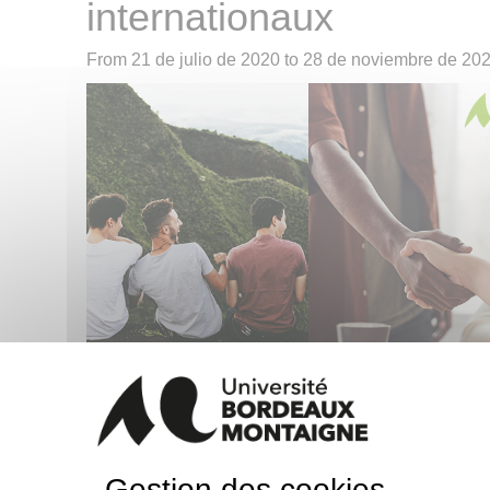
internationaux
From
21 de julio de 2020
to
28 de noviembre de 20
TANDEM -
Le système de parrainage veut qu’un é
Gestion des cookies
« Buddy » fraîchement arrivé en France, pour l’aide