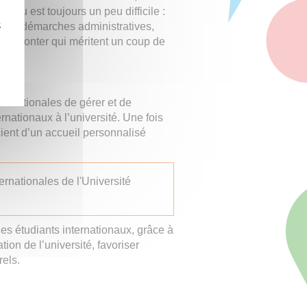
connu est toujours un peu difficile :
z
, des démarches administratives,
à surmonter qui méritent un coup de
ternationales de gérer et de
rnationaux à l’université. Une fois
cient d’un accueil personnalisé
ternationales de l'Université
 des étudiants internationaux, grâce à
tion de l’université, favoriser
rels.