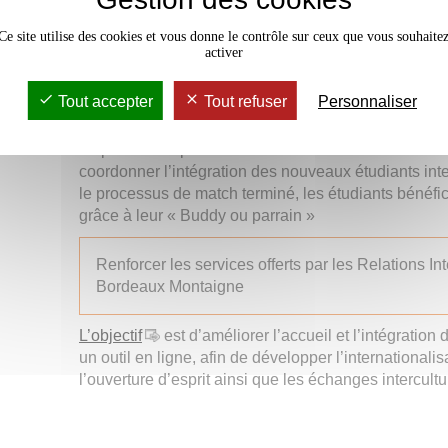
faire découvrir la ville, etc. L’arrivée dans un pays in
Ce site utilise des cookies et vous donne le contrôle sur ceux que vous souhaite
la maîtrise de la langue, un environnement diffèrent
activer
parfois laborieuses, etc. sont autant des obstacles 
pouce.
Tout accepter
Tout refuser
Personnaliser
Comment ça marche ?
La plateforme permet à la Direction des Relations In
coordonner l’intégration des nouveaux étudiants inte
le processus de match terminé, les étudiants bénéfi
grâce à leur « Buddy ou parrain »
Renforcer les services offerts par les Relations In
Bordeaux Montaigne
L’objectif
est d’améliorer l’accueil et l’intégration
un outil en ligne, afin de développer l’internationalisa
l’ouverture d’esprit ainsi que les échanges intercultu