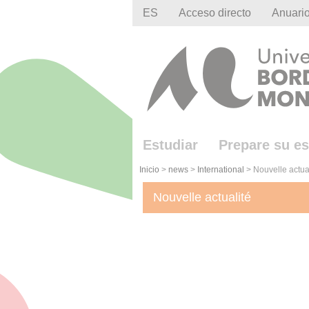
Gestion des cookies
ES
Acceso directo
Anuari
Estudiar
Prepare su es
Inicio
>
news
>
International
>
Nouvelle actua
Nouvelle actualité