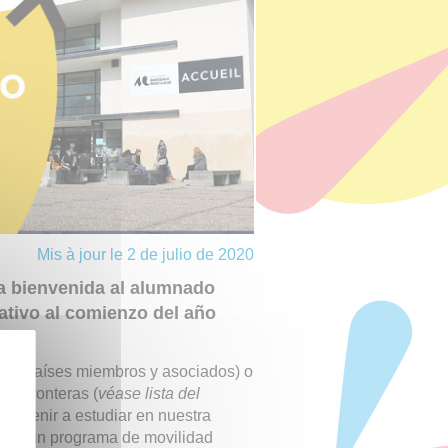
Mis à jour le 2 de julio de 2020
a bienvenida al alumnado
rativo al comienzo del año
en (países miembros y asociados) o
sus fronteras (
véase lista del
rán venir a estudiar en nuestra
e de un programa de movilidad