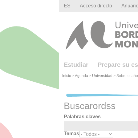
Gestion des cookies
ES
Acceso directo
Anuari
Estudiar
Prepare su es
Inicio
>
Agenda
>
Universidad
>
Sobre el añ
Buscarordss
Palabras claves
Temas