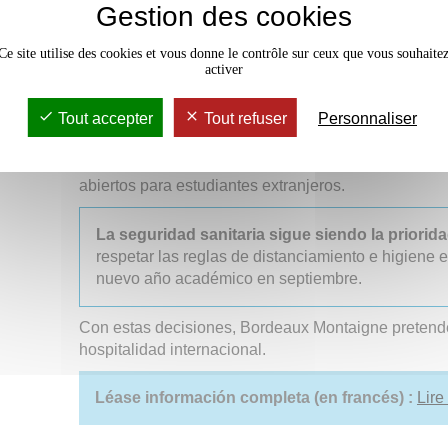
Gestion des cookies
(Erasmus+), sean estudiantes particulares o, por su
en Nueva Aquitania es administrada por la Univers
Ce site utilise des cookies et vous donne le contrôle sur ceux que vous souhaite
Nuestra universidad siempre ha demostrado clarame
activer
enseñanza presencial, que obviamente incluye a est
Tout accepter
Tout refuser
Personnaliser
Sin embargo, en caso de una configuración de clase
confinamiento, nuestros cursos de aprendizaje a dis
plataforma digital desarrollados actualmente por en
abiertos para estudiantes extranjeros.
La seguridad sanitaria sigue siendo la priorid
respetar las reglas de distanciamiento e higiene 
nuevo año académico en septiembre.
Con estas decisiones, Bordeaux Montaigne pretende 
hospitalidad internacional.
Léase información completa (en francés) :
Lire