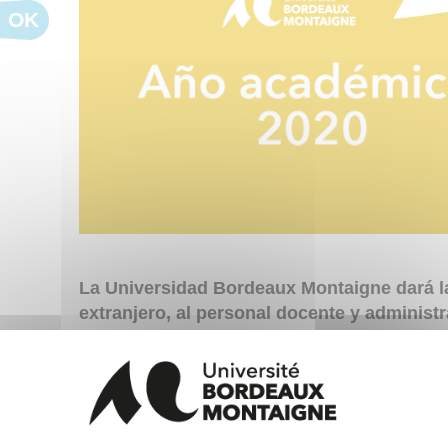
OK
La Universidad Bordeaux Montaigne dará l
extranjero, al personal docente y administ
académico 2020.
Todas las personas procedentes de la zona Scheng
de uno de los países afectados por la reapertura de 
consejo de la UE
->
https://reopen.europa.eu/fr
) pod
universidad en Septiembre de 2020, ya formen part