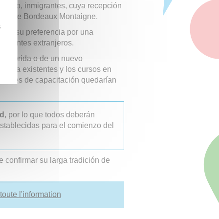
puesto, inmigrantes, cuya recepción
idad de Bordeaux Montaigne.
z
nte su preferencia por una
udiantes extranjeros.
s híbrida o de un nuevo
tancia existentes y los cursos en
tidades de capacitación quedarían
ad
, por lo que todos deberán
establecidas para el comienzo del
confirmar su larga tradición de
 toute l'information