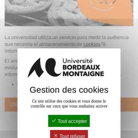
La universidad utiliza un servicio para medir la audiencia
que necesita el almacenamiento de
cookies
informáticos por su navegador.
El análisis de los datos recogidos nos permite hacer
evolucionar la presentación y la organización de la
información para responder mejor a sus expectativas.
Haga clic aquí
si no desea participar más en la
Gestion des cookies
mejora de este servicio.
Ce site utilise des cookies et vous donne le
Utilización de cookies
contrôle sur ceux que vous souhaitez activer
Tout accepter
Tout refuser